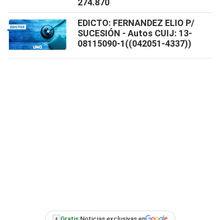
274.870
EDICTO: FERNANDEZ ELIO P/
SUCESIÓN - Autos CUIJ: 13-
08115090-1((042051-4337))
+
Gratis:
Noticias exclusivas en