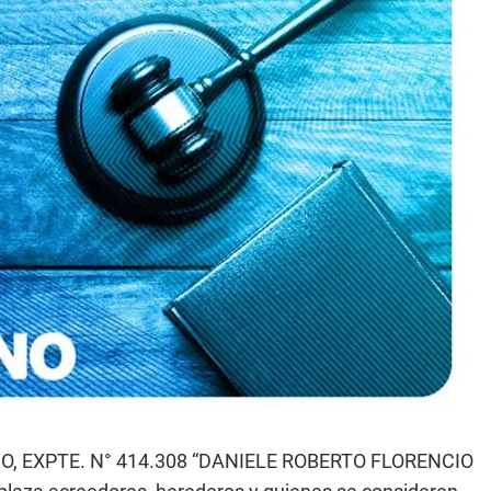
O, EXPTE. N° 414.308 “DANIELE ROBERTO FLORENCIO