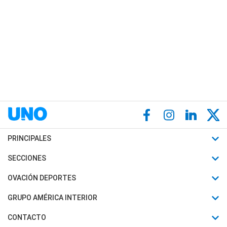
PRINCIPALES
Últimas Noticias
SECCIONES
Política
Horóscopo
OVACIÓN DEPORTES
Sociedad
Motores
Fútbol
GRUPO AMÉRICA INTERIOR
Policiales
Recetas
Mundial
Canal 7 en Vivo
CONTACTO
Judiciales
Trucos caseros