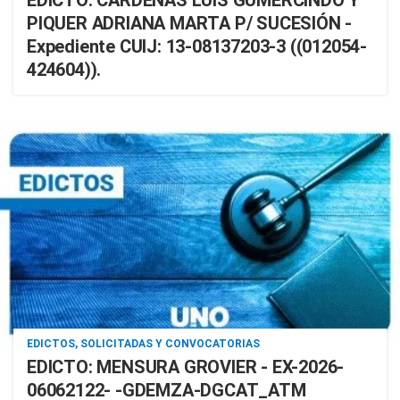
EDICTO: CARDENAS LUIS GUMERCINDO Y
PIQUER ADRIANA MARTA P/ SUCESIÓN -
Expediente CUIJ: 13-08137203-3 ((012054-
424604)).
EDICTOS, SOLICITADAS Y CONVOCATORIAS
EDICTO: MENSURA GROVIER - EX-2026-
06062122- -GDEMZA-DGCAT_ATM