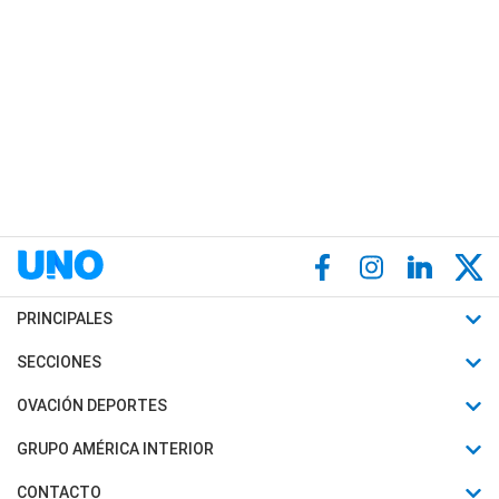
PRINCIPALES
Últimas Noticias
SECCIONES
Política
Horóscopo
OVACIÓN DEPORTES
Sociedad
Motores
Fútbol
GRUPO AMÉRICA INTERIOR
Policiales
Recetas
Mundial
Canal 7 en Vivo
CONTACTO