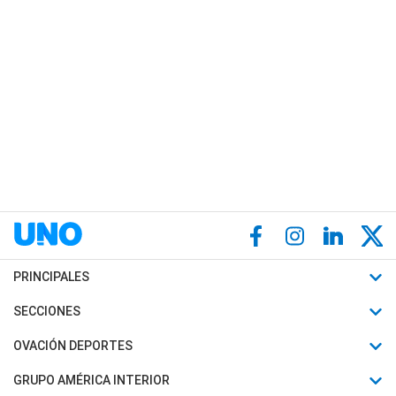
PRINCIPALES
Últimas Noticias
SECCIONES
Política
Horóscopo
OVACIÓN DEPORTES
Sociedad
Motores
Fútbol
GRUPO AMÉRICA INTERIOR
Policiales