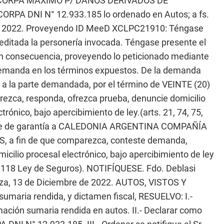
/ CORPA MAXIMO P/ DAÑOS DERIVADOS DE
A DNI N° 12.933.185 lo ordenado en Autos; a fs.
o de 2022. Proveyendo ID MeeD XCLPC21910: Téngase
reditada la personería invocada. Téngase presente el
En consecuencia, proveyendo lo peticionado mediante
emanda en los términos expuestos. De la demanda
 la parte demandada, por el término de VEINTE (20)
ezca, responda, ofrezca prueba, denuncie domicilio
ctrónico, bajo apercibimiento de ley.(arts. 21, 74, 75,
ítase de garantía a CALEDONIA ARGENTINA COMPAÑÍA
S, a fin de que comparezca, conteste demanda,
micilio procesal electrónico, bajo apercibimiento de ley
art. 118 Ley de Seguros). NOTIFÍQUESE. Fdo. Deblasi
ndoza, 13 de Diciembre de 2022. AUTOS, VISTOS Y
maria rendida, y dictamen fiscal, RESUELVO: I.-
ación sumaria rendida en autos. II.- Declarar como