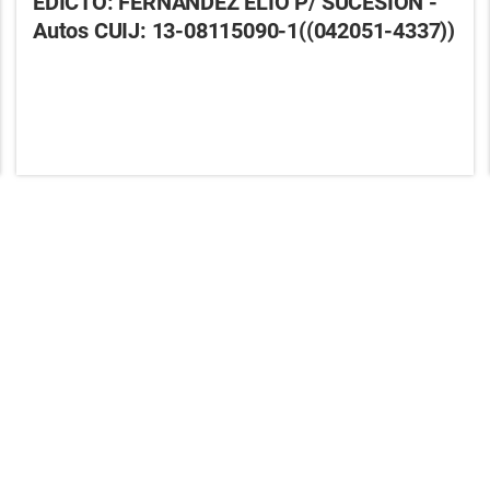
EDICTO: FERNANDEZ ELIO P/ SUCESIÓN -
Autos CUIJ: 13-08115090-1((042051-4337))