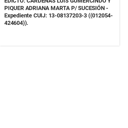
EDICTO: CARDENAS LUIS GUMERCINDO Y
PIQUER ADRIANA MARTA P/ SUCESIÓN -
Expediente CUIJ: 13-08137203-3 ((012054-
424604)).