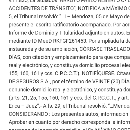
411.835, caratulados “ARROYO PABLO ALBERTO C
ACCIDENTES DE TRÁNSITO”, NOTIFICA a MÁXIMO CORP
5, el Tribunal resolvió: “…I – Mendoza, 05 de May
presente el escrito ratificatorio acompañado. Por ac
Informe de Dominio y Titularidad adjunto en autos. 
mediante ID MeeD RKFGF261453: Por ampliada la d
instaurada y de su ampliación, CÓRRASE TRASLADO a
DÍAS, con citación y emplazamiento para que compar
real y electrónico, y constituya domicilio procesal ele
155, 160, 161 y ccs. C.P.C.C.T.). NOTIFÍQUESE. C
DE SEGUROS S.A., por el término de VEINTE (20) DÍA
denuncie domicilio real y electrónico, y constituya do
(arts. 21, 25, 155, 160, 161 y ccs. del C.P.C.C.T., y 
Erica – Juez”.- A fs. 29, el Tribunal resolvió: “…Me
CONSIDERANDO : Los presentes autos, información su
Aprobar en cuanto por derecho corresponda la inform