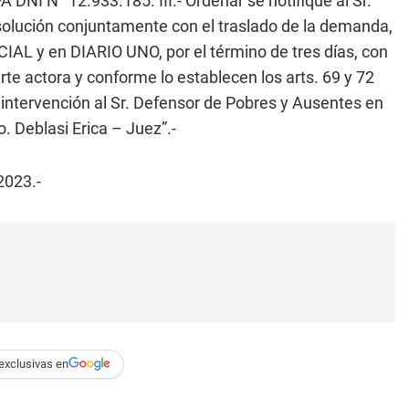
DNI N° 12.933.185. III.- Ordenar se notifique al Sr.
olución conjuntamente con el traslado de la demanda,
IAL y en DIARIO UNO, por el término de tres días, con
arte actora y conforme lo establecen los arts. 69 y 72
e intervención al Sr. Defensor de Pobres y Ausentes en
Deblasi Erica – Juez”.-
2023.-
exclusivas en