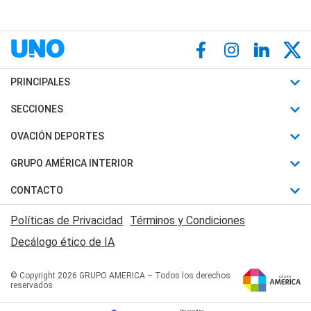
PRINCIPALES
Últimas Noticias
SECCIONES
Política
Horóscopo
OVACIÓN DEPORTES
Sociedad
Motores
Fútbol
GRUPO AMÉRICA INTERIOR
Policiales
Recetas
Mundial
Canal 7 en Vivo
CONTACTO
Judiciales
Trucos caseros
Automovilismo
Radio Nihuil
Acerca de Nosotros
Economia
Políticas de Privacidad
Términos y Condiciones
Series y Películas
Rugby
FM UNA
Contactanos
Decálogo ético de IA
Edictos y Solicitadas
Tenis
Radio Brava
Newsletter
Básquet
© Copyright 2026 GRUPO AMERICA – Todos los derechos
San Juan 8
reservados
Boxeo