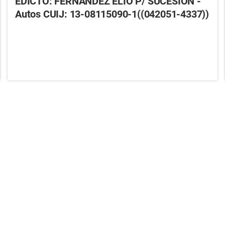
EDICTO: FERNANDEZ ELIO P/ SUCESIÓN -
Autos CUIJ: 13-08115090-1((042051-4337))