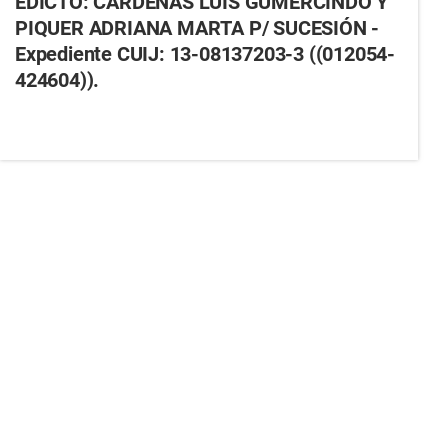
EDICTO: CARDENAS LUIS GUMERCINDO Y
PIQUER ADRIANA MARTA P/ SUCESIÓN -
Expediente CUIJ: 13-08137203-3 ((012054-
424604)).