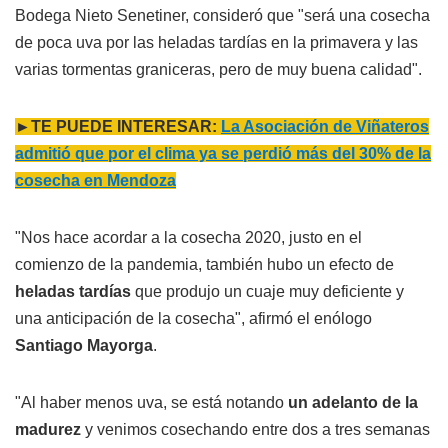
Bodega Nieto Senetiner, consideró que "será una cosecha
de poca uva por las heladas tardías en la primavera y las
varias tormentas graniceras, pero de muy buena calidad".
►TE PUEDE INTERESAR:
La Asociación de Viñateros
admitió que por el clima ya se perdió más del 30% de la
cosecha en Mendoza
"Nos hace acordar a la cosecha 2020, justo en el
comienzo de la pandemia, también hubo un efecto de
heladas tardías
que produjo un cuaje muy deficiente y
una anticipación de la cosecha", afirmó el enólogo
Santiago Mayorga
.
"Al haber menos uva, se está notando
un adelanto de la
madurez
y venimos cosechando entre dos a tres semanas