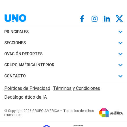
PRINCIPALES
Últimas Noticias
SECCIONES
Política
Horóscopo
OVACIÓN DEPORTES
Sociedad
Motores
Fútbol
GRUPO AMÉRICA INTERIOR
Policiales
Recetas
Mundial
Canal 7 en Vivo
CONTACTO
Judiciales
Trucos caseros
Automovilismo
Radio Nihuil
Acerca de Nosotros
Economia
Políticas de Privacidad
Términos y Condiciones
Series y Películas
Rugby
FM UNA
Contactanos
Decálogo ético de IA
Edictos y Solicitadas
Tenis
Radio Brava
Newsletter
Básquet
© Copyright 2026 GRUPO AMERICA – Todos los derechos
San Juan 8
reservados
Boxeo