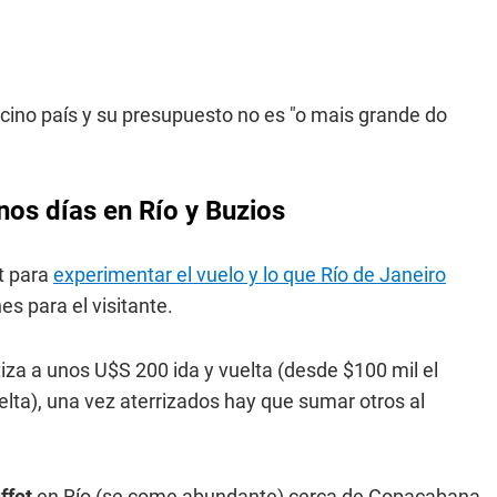
ecino país y su presupuesto no es "o mais grande do
nos días en Río y Buzios
t para
experimentar el vuelo y lo que Río de Janeiro
es para el visitante.
tiza a unos U$S 200 ida y vuelta (desde $100 mil el
lta), una vez aterrizados hay que sumar otros al
ffet
en Río (se come abundante) cerca de Copacabana