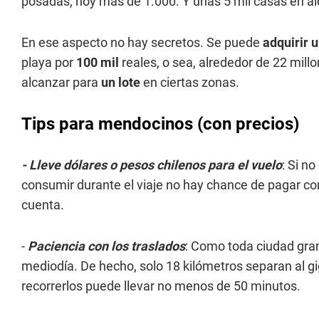
posadas, hoy más de 1.000. Y unas 5 mil casas en alq
En ese aspecto no hay secretos. Se puede
adquirir u
playa por
100 mil
reales, o sea, alrededor de 22 mill
alcanzar para
un lote
en ciertas zonas.
Tips para mendocinos (con precios)
- Lleve dólares o pesos chilenos para el vuelo
: Si n
consumir durante el viaje no hay chance de pagar con 
cuenta.
-
Paciencia con los traslados
: Como toda ciudad gran
mediodía. De hecho, solo 18 kilómetros separan al g
recorrerlos puede llevar no menos de 50 minutos.