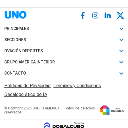
PRINCIPALES
Últimas Noticias
SECCIONES
Política
Horóscopo
OVACIÓN DEPORTES
Sociedad
Motores
Fútbol
GRUPO AMÉRICA INTERIOR
Policiales
Recetas
Mundial
Canal 7 en Vivo
CONTACTO
Judiciales
Trucos caseros
Automovilismo
Radio Nihuil
Acerca de Nosotros
Economia
Políticas de Privacidad
Términos y Condiciones
Series y Películas
Rugby
FM UNA
Contactanos
Decálogo ético de IA
Edictos y Solicitadas
Tenis
Radio Brava
Newsletter
Básquet
© Copyright 2026 GRUPO AMERICA – Todos los derechos
San Juan 8
reservados
Boxeo
Fuera de Juego