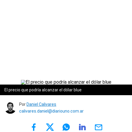
El precio que podría alcanzar el dólar blue
Por
Daniel Calivares
calivares.daniel@diariouno.com.ar