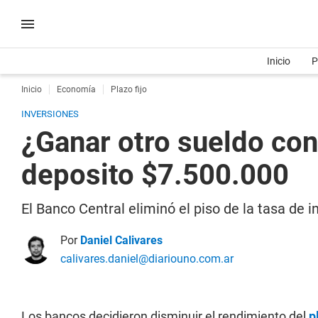
Inicio
P
Inicio
Economía
Plazo fijo
INVERSIONES
¿Ganar otro sueldo con 
deposito $7.500.000
El Banco Central eliminó el piso de la tasa de 
Por
Daniel Calivares
calivares.daniel@diariouno.com.ar
Los bancos decidieron disminuir el rendimiento del
p