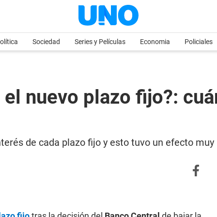
olítica
Sociedad
Series y Películas
Economia
Policiales
el nuevo plazo fijo?: cu
interés de cada plazo fijo y esto tuvo un efecto mu
lazo fijo
tras la decisión del
Banco Central
de bajar la