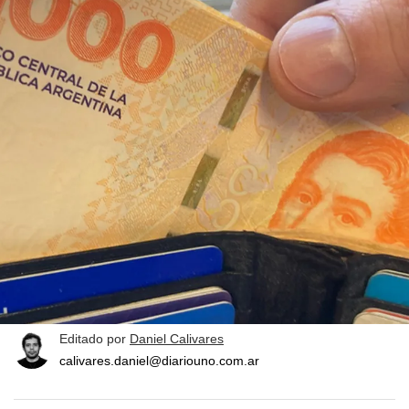
Editado por
Daniel Calivares
calivares.daniel@diariouno.com.ar