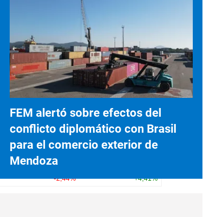
FEM alertó sobre efectos del
conflicto diplomático con Brasil
para el comercio exterior de
Mendoza