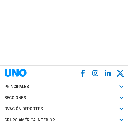
PRINCIPALES
Últimas Noticias
SECCIONES
Política
Horóscopo
OVACIÓN DEPORTES
Sociedad
Motores
Fútbol
GRUPO AMÉRICA INTERIOR
Policiales
Recetas