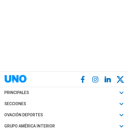
PRINCIPALES
Últimas Noticias
SECCIONES
Política
Horóscopo
OVACIÓN DEPORTES
Sociedad
Motores
Fútbol
GRUPO AMÉRICA INTERIOR