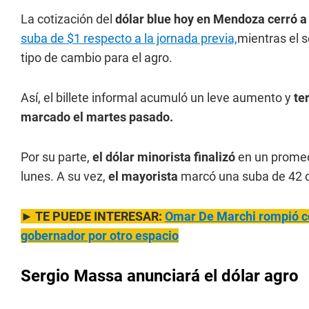
La cotización del
dólar blue hoy en Mendoza cerró a
suba de $1 respecto a la jornada previa,
mientras el s
tipo de cambio para el agro.
Así, el billete informal acumuló un leve aumento y
te
marcado el martes pasado.
Por su parte,
el dólar minorista finalizó
en un prome
lunes. A su vez,
el mayorista
marcó una suba de 42 
► TE PUEDE INTERESAR:
Omar De Marchi rompió c
gobernador por otro espacio
Sergio Massa anunciará el dólar agro