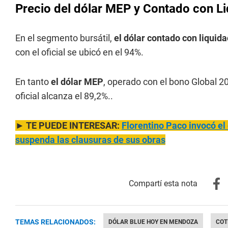
Precio del dólar MEP y Contado con L
En el segmento bursátil,
el dólar contado con liquida
con el oficial se ubicó en el 94%.
En tanto
el dólar MEP
, operado con el bono Global 20
oficial alcanza el 89,2%..
► TE PUEDE INTERESAR:
Florentino Paco invocó el
suspenda las clausuras de sus obras
TEMAS RELACIONADOS:
DÓLAR BLUE HOY EN MENDOZA
COT