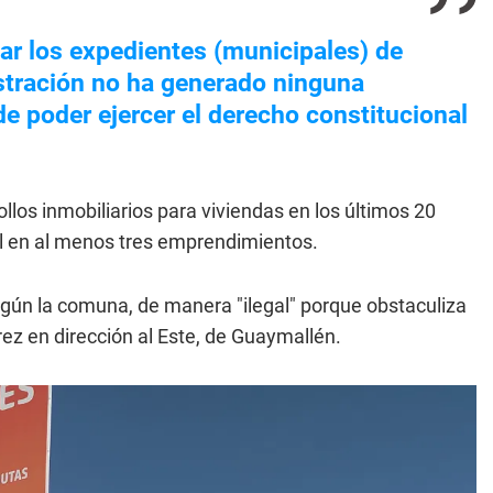
ar los expedientes (municipales) de
istración no ha generado ninguna
de poder ejercer el derecho constitucional
ollos inmobiliarios para viviendas en los últimos 20
al en al menos tres emprendimientos.
según la comuna, de manera "ilegal" porque obstaculiza
rez en dirección al Este, de Guaymallén.