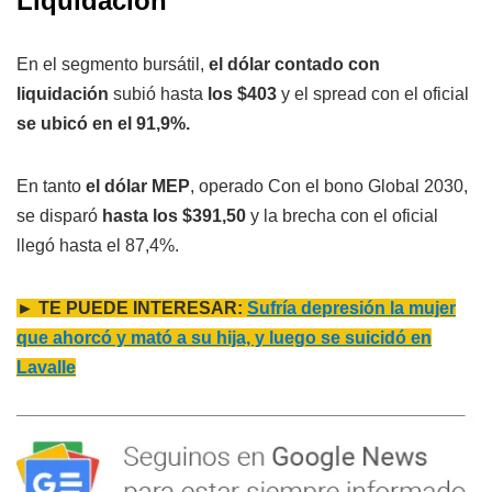
Liquidación
En el segmento bursátil,
el dólar contado con
liquidación
subió hasta
los $403
y el spread con el oficial
se ubicó en el 91,9%.
En tanto
el dólar MEP
, operado Con el bono Global 2030,
se disparó
hasta los $391,50
y la brecha con el oficial
llegó hasta el 87,4%.
► TE PUEDE INTERESAR:
Sufría depresión la mujer
que ahorcó y mató a su hija, y luego se suicidó en
Lavalle