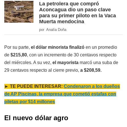
La petrolera que compró
Aconcagua dio un paso clave
para su primer piloto en la Vaca
Muerta mendocina
por Analía Doña
Por su parte,
el dólar minorista finalizó
en un promedio
de
$215,80
, con un incremento de 30 centavos respecto
del miércoles. A su vez,
el mayorista
marcó una suba de
29 centavos respecto al cierre previo,
a $208,59.
► TE PUEDE INTERESAR:
Condenaron a los dueños
de AP Piscinas, la empresa que cometió estafas con
piletas por $14 millones
El nuevo dólar agro