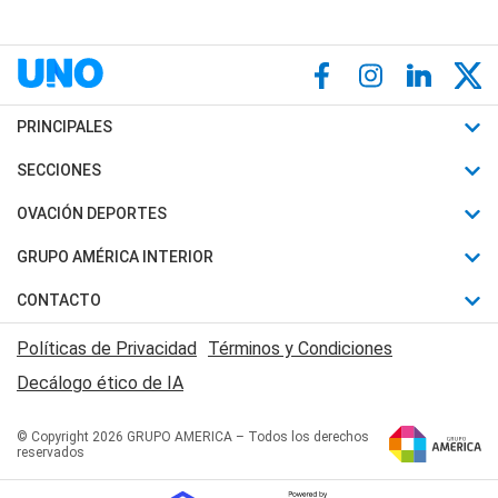
PRINCIPALES
Últimas Noticias
SECCIONES
Política
Horóscopo
OVACIÓN DEPORTES
Sociedad
Motores
Fútbol
GRUPO AMÉRICA INTERIOR
Policiales
Recetas
Mundial
Canal 7 en Vivo
CONTACTO
Judiciales
Trucos caseros
Automovilismo
Radio Nihuil
Acerca de Nosotros
Economia
Políticas de Privacidad
Términos y Condiciones
Series y Películas
Rugby
FM UNA
Contactanos
Decálogo ético de IA
Edictos y Solicitadas
Tenis
Radio Brava
Newsletter
Básquet
© Copyright 2026 GRUPO AMERICA – Todos los derechos
San Juan 8
reservados
Boxeo