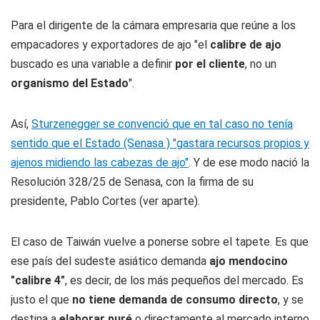
Para el dirigente de la cámara empresaria que reúne a los
empacadores y exportadores de ajo "el
calibre de ajo
buscado es una variable a definir
por el cliente
, no un
organismo del Estado
".
Así,
Sturzenegger se convenció que en tal caso no tenía
sentido que el Estado (Senasa ) "gastara recursos propios y
ajenos midiendo las cabezas de ajo"
. Y de ese modo nació la
Resolución 328/25 de Senasa, con la firma de su
presidente, Pablo Cortes (ver aparte).
El caso de Taiwán vuelve a ponerse sobre el tapete. Es que
ese país del sudeste asiático demanda
ajo mendocino
"calibre 4"
, es decir, de los más pequeños del mercado. Es
justo el que
no tiene demanda de consumo directo
, y se
destina a
elaborar puré
o directamente al mercado interno