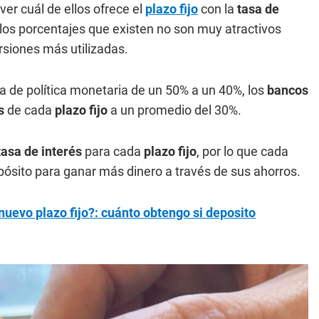
er cuál de ellos ofrece el
plazo fijo
con la
tasa de
, los porcentajes que existen no son muy atractivos
ersiones más utilizadas.
sa de política monetaria de un 50% a un 40%, los
bancos
és
de cada
plazo fijo
a un promedio del 30%.
tasa de interés
para cada
plazo fijo
, por lo que cada
pósito para ganar más dinero a través de sus ahorros.
nuevo plazo fijo?: cuánto obtengo si deposito