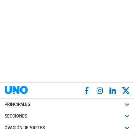
PRINCIPALES
Últimas Noticias
SECCIONES
Política
Horóscopo
OVACIÓN DEPORTES