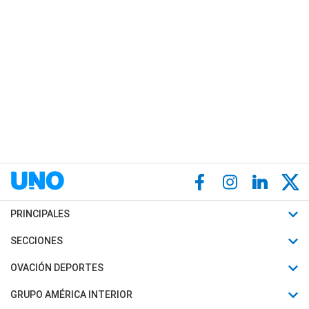
PRINCIPALES
Últimas Noticias
SECCIONES
Política
Horóscopo
OVACIÓN DEPORTES
Sociedad
Motores
Fútbol
GRUPO AMÉRICA INTERIOR
Policiales