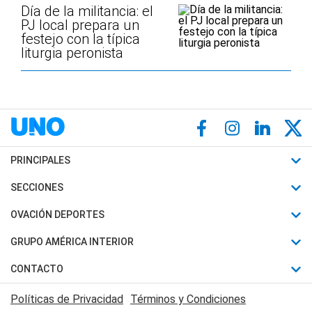
Día de la militancia: el
PJ local prepara un
festejo con la típica
liturgia peronista
PRINCIPALES
Últimas Noticias
SECCIONES
Política
Horóscopo
OVACIÓN DEPORTES
Sociedad
Motores
Fútbol
GRUPO AMÉRICA INTERIOR
Policiales
Recetas
Mundial
Canal 7 en Vivo
CONTACTO
Judiciales
Trucos caseros
Automovilismo
Radio Nihuil
Acerca de Nosotros
Economia
Políticas de Privacidad
Términos y Condiciones
Series y Películas
Rugby