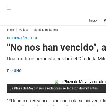
Inicio
P
Inicio
Política
día de la militancia
CELEBRACIÓN DEL PJ
"No nos han vencido", a
Una multitud peronista celebró el Día de la Mil
Por
UNO
La Plaza de Mayo y sus alrededores se llenaron de militantes.
"El triunfo no es vencer, sino nunca darse por vencid