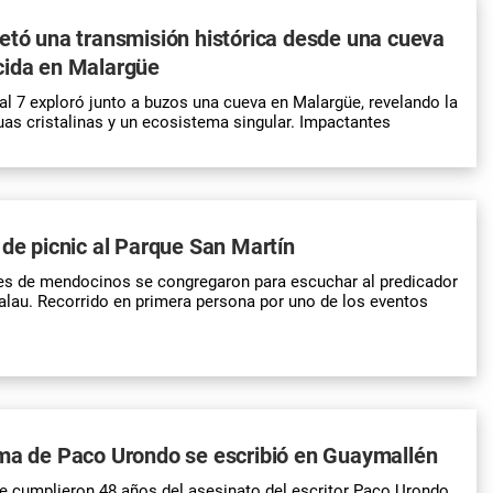
etó una transmisión histórica desde una cueva
cida en Malargüe
l 7 exploró junto a buzos una cueva en Malargüe, revelando la
uas cristalinas y un ecosistema singular. Impactantes
 de picnic al Parque San Martín
es de mendocinos se congregaron para escuchar al predicador
alau. Recorrido en primera persona por uno de los eventos
ema de Paco Urondo se escribió en Guaymallén
e cumplieron 48 años del asesinato del escritor Paco Urondo