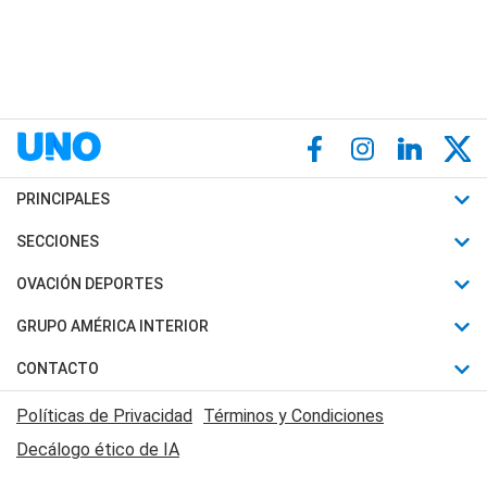
PRINCIPALES
Últimas Noticias
SECCIONES
Política
Horóscopo
OVACIÓN DEPORTES
Sociedad
Motores
Fútbol
GRUPO AMÉRICA INTERIOR
Policiales
Recetas
Mundial
Canal 7 en Vivo
CONTACTO
Judiciales
Trucos caseros
Automovilismo
Radio Nihuil
Acerca de Nosotros
Economia
Políticas de Privacidad
Términos y Condiciones
Series y Películas
Rugby
FM UNA
Contactanos
Decálogo ético de IA
Edictos y Solicitadas
Tenis
Radio Brava
Newsletter