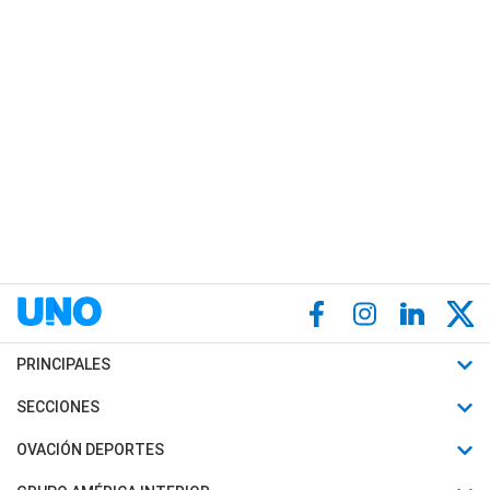
PRINCIPALES
Últimas Noticias
SECCIONES
Política
Horóscopo
OVACIÓN DEPORTES
Sociedad
Motores