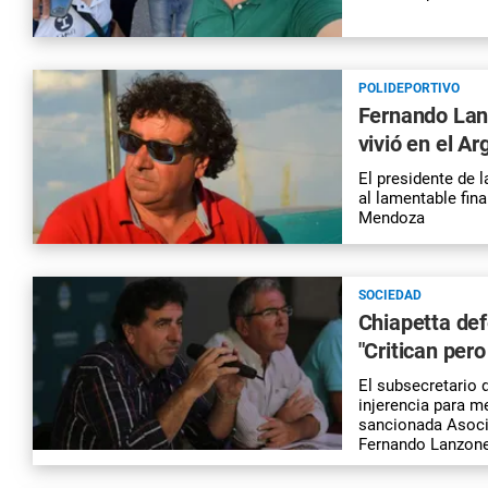
POLIDEPORTIVO
Fernando Lanz
vivió en el A
El presidente de 
al lamentable fin
Mendoza
SOCIEDAD
Chiapetta def
"Critican per
El subsecretario 
injerencia para m
sancionada Asoci
Fernando Lanzone.