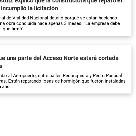
tutz explicó que la constructora que reparó el
incumplió la licitación
nal de Vialidad Nacional detalló porqué se están haciendo
una obra concluida hace apenas 3 meses: "La empresa debe
a que firmó"
e una parte del Acceso Norte estará cortada
s
bo al Aeropuerto, entre calles Reconquista y Pedro Pascual
as. Están reparando losas de hormigón que fueron instaladas
n año