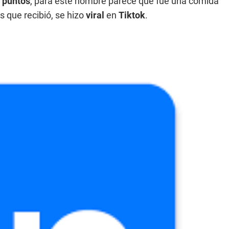
0 puntos
, para este hombre parece que fue una comida
 que recibió, se hizo
viral
en
Tiktok
.