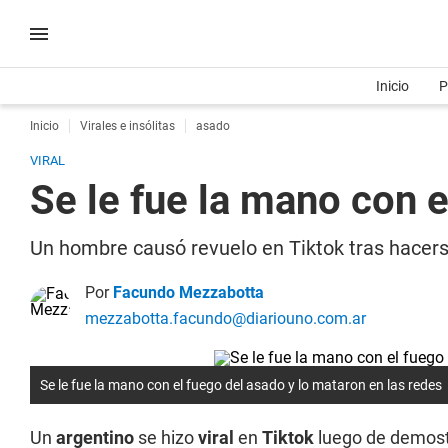
Inicio
P
Inicio
Virales e insólitas
asado
VIRAL
Se le fue la mano con e
Un hombre causó revuelo en Tiktok tras hacerse
Por
Facundo Mezzabotta
mezzabotta.facundo@diariouno.com.ar
Se le fue la mano con el fuego del asado y lo mataron en las redes
Un
argentino
se hizo
viral
en
Tiktok
luego de demost