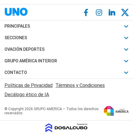
PRINCIPALES
Últimas Noticias
SECCIONES
Política
Horóscopo
OVACIÓN DEPORTES
Sociedad
Motores
Fútbol
GRUPO AMÉRICA INTERIOR
Policiales
Recetas
Mundial
Canal 7 en Vivo
CONTACTO
Judiciales
Trucos caseros
Automovilismo
Radio Nihuil
Acerca de Nosotros
Economia
Políticas de Privacidad
Términos y Condiciones
Series y Películas
Rugby
FM UNA
Contactanos
Decálogo ético de IA
Edictos y Solicitadas
Tenis
Radio Brava
Newsletter
Básquet
© Copyright 2026 GRUPO AMERICA – Todos los derechos
San Juan 8
reservados
Boxeo
Fuera de Juego