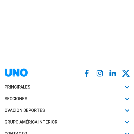
PRINCIPALES
Últimas Noticias
SECCIONES
Política
Horóscopo
OVACIÓN DEPORTES
Sociedad
Motores
Fútbol
GRUPO AMÉRICA INTERIOR
Policiales
Recetas
Mundial
Canal 7 en Vivo
CONTACTO