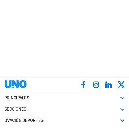
PRINCIPALES
Últimas Noticias
SECCIONES
Política
Horóscopo
OVACIÓN DEPORTES
Sociedad