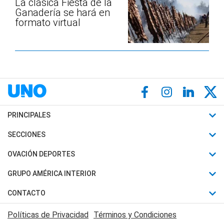
La clásica Fiesta de la
Ganadería se hará en
formato virtual
PRINCIPALES
Últimas Noticias
SECCIONES
Política
Horóscopo
OVACIÓN DEPORTES
Sociedad
Motores
Fútbol
GRUPO AMÉRICA INTERIOR
Policiales
Recetas
Mundial
Canal 7 en Vivo
CONTACTO
Judiciales
Trucos caseros
Automovilismo
Radio Nihuil
Acerca de Nosotros
Economia
Políticas de Privacidad
Términos y Condiciones
Series y Películas
Rugby