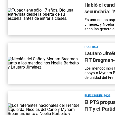
Habló el cand
secundaria: "
Es uno de los asp
Jiménez y Noelia 
sean las generale
POLÍTICA
Lautaro Jimén
FIT Bregman-D
Los mendocinos L
apoyo a Myriam B
de unidad del Fre
ELECCIONES 2023
El PTS propu
FIT y el Part