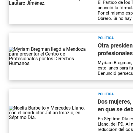
El Partido de los 
anunció la fórmul
Por el mismo espa
Obrero. Si no hay
POLÍTICA
Otra preside
profesionale
Myriam Bregman, p
este lunes para f
Denunció persecuc
POLÍTICA
Dos mujeres, 
en que se debe
En Séptimo Día es
Llano, del PD. Al
reducción del cost