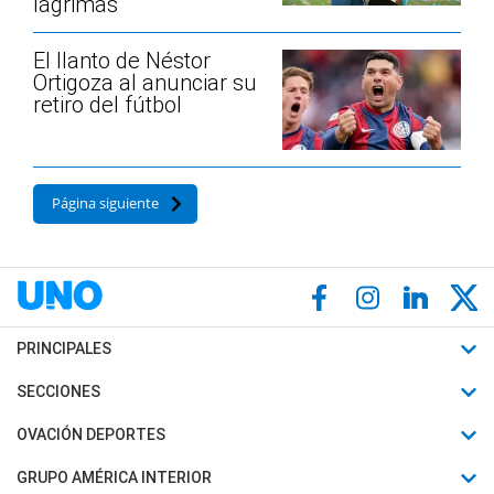
lágrimas
El llanto de Néstor
Ortigoza al anunciar su
retiro del fútbol
Página siguiente
PRINCIPALES
Últimas Noticias
SECCIONES
Política
Horóscopo
OVACIÓN DEPORTES
Sociedad
Motores
Fútbol
GRUPO AMÉRICA INTERIOR