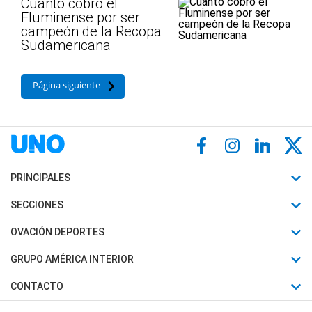
Cuánto cobró el
Fluminense por ser
campeón de la Recopa
Sudamericana
Página siguiente
PRINCIPALES
Últimas Noticias
SECCIONES
Política
Horóscopo
OVACIÓN DEPORTES
Sociedad
Motores
Fútbol
GRUPO AMÉRICA INTERIOR
Policiales
Recetas
Mundial
Canal 7 en Vivo
CONTACTO
Judiciales
Trucos caseros
Automovilismo
Radio Nihuil