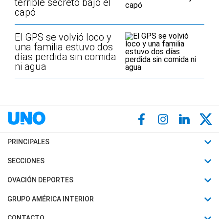
terrible secreto bajo el
capó
El GPS se volvió loco y
una familia estuvo dos
días perdida sin comida
ni agua
PRINCIPALES
Últimas Noticias
SECCIONES
Política
Horóscopo
OVACIÓN DEPORTES
Sociedad
Motores
Fútbol
GRUPO AMÉRICA INTERIOR
Policiales
Recetas
Mundial
Canal 7 en Vivo
CONTACTO