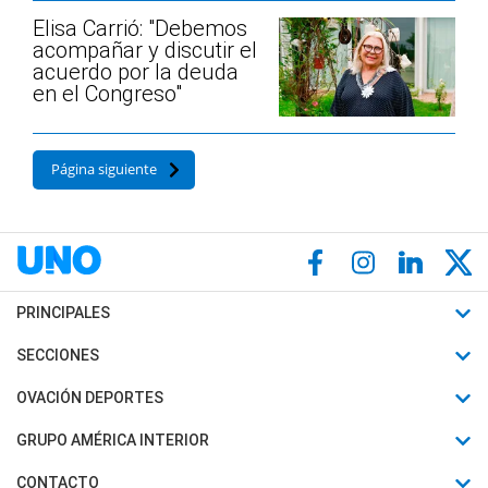
Elisa Carrió: "Debemos
acompañar y discutir el
acuerdo por la deuda
en el Congreso"
Página siguiente
PRINCIPALES
Últimas Noticias
SECCIONES
Política
Horóscopo
OVACIÓN DEPORTES
Sociedad
Motores
Fútbol
GRUPO AMÉRICA INTERIOR
Policiales
Recetas
Mundial
Canal 7 en Vivo
CONTACTO