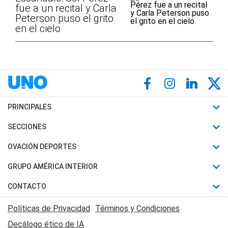
fue a un recital y Carla
Peterson puso el grito
en el cielo
PRINCIPALES
Últimas Noticias
SECCIONES
Política
Horóscopo
OVACIÓN DEPORTES
Sociedad
Motores
Fútbol
GRUPO AMÉRICA INTERIOR
Policiales
Recetas
Mundial
Canal 7 en Vivo
CONTACTO
Judiciales
Trucos caseros
Automovilismo
Radio Nihuil
Acerca de Nosotros
Economia
Políticas de Privacidad
Términos y Condiciones
Series y Películas
Rugby
FM UNA
Contactanos
Decálogo ético de IA
Edictos y Solicitadas