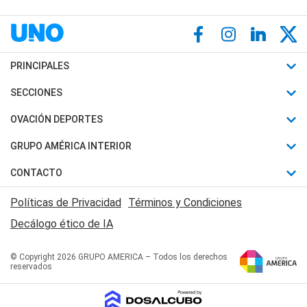
PRINCIPALES
Últimas Noticias
SECCIONES
Política
Horóscopo
OVACIÓN DEPORTES
Sociedad
Motores
Fútbol
GRUPO AMÉRICA INTERIOR
Policiales
Recetas
Mundial
Canal 7 en Vivo
CONTACTO
Judiciales
Trucos caseros
Automovilismo
Radio Nihuil
Acerca de Nosotros
Economia
Políticas de Privacidad
Términos y Condiciones
Series y Películas
Rugby
FM UNA
Contactanos
Decálogo ético de IA
Edictos y Solicitadas
Tenis
Radio Brava
Newsletter
Básquet
© Copyright 2026 GRUPO AMERICA – Todos los derechos
San Juan 8
reservados
Boxeo
Fuera de Juego