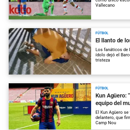
Vallecano
FÚTBOL
El llanto de 
Los fanáticos de 
ídolo dejó el Bar
tristeza
FÚTBOL
Kun Agüero: 
equipo del m
El Kun Agüero se 
delantero, que fir
Camp Nou