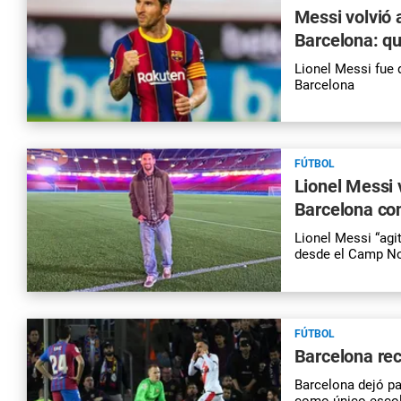
Messi volvió 
Barcelona: qu
Lionel Messi fue d
Barcelona
FÚTBOL
Lionel Messi 
Barcelona co
Lionel Messi “agi
desde el Camp No
FÚTBOL
Barcelona re
Barcelona dejó pa
como único escolt