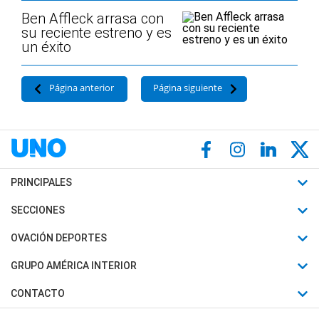
Ben Affleck arrasa con
su reciente estreno y es
un éxito
Página anterior
Página siguiente
PRINCIPALES
Últimas Noticias
SECCIONES
Política
Horóscopo
OVACIÓN DEPORTES
Sociedad
Motores
Fútbol
GRUPO AMÉRICA INTERIOR
Policiales
Recetas
Mundial
Canal 7 en Vivo
CONTACTO
Judiciales
Trucos caseros
Automovilismo
Radio Nihuil