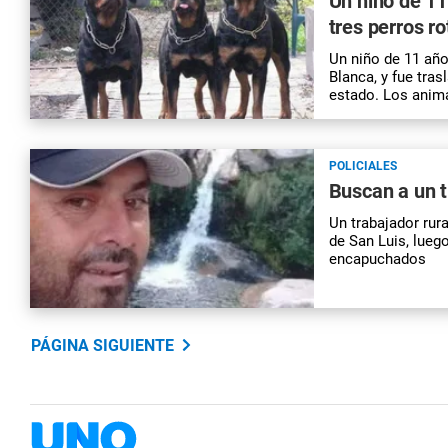
Un niño de 11
tres perros ro
Un niño de 11 año
Blanca, y fue tra
estado. Los anima
POLICIALES
Buscan a un t
Un trabajador rur
de San Luis, lueg
encapuchados
PÁGINA SIGUIENTE