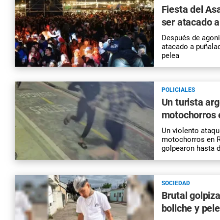
Fiesta del As
ser atacado 
Después de agoni
atacado a puñalad
pelea
POLICIALES
Un turista ar
motochorros e
Un violento ataque
motochorros en Rí
golpearon hasta d
SOCIEDAD
Brutal golpiza
boliche y pele