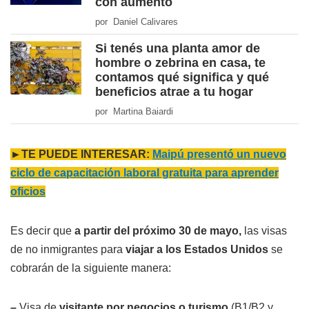
con aumento
por Daniel Calivares
Si tenés una planta amor de
hombre o zebrina en casa, te
contamos qué significa y qué
beneficios atrae a tu hogar
por Martina Baiardi
►TE PUEDE INTERESAR:
Maipú presentó un nuevo
ciclo de capacitación laboral gratuita para aprender
oficios
Es decir que
a partir del próximo 30 de mayo,
las visas
de no inmigrantes para
viajar a los Estados Unidos
se
cobrarán de la siguiente manera:
–
Visa de
visitante por negocios o turismo
(B1/B2 y