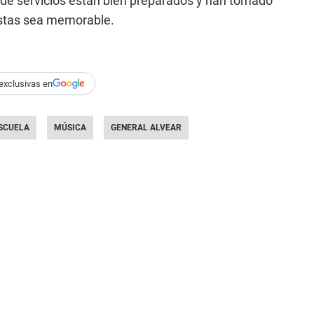
 de servicios están bien preparados y han tomado
istas sea memorable.
exclusivas en
SCUELA
MÚSICA
GENERAL ALVEAR