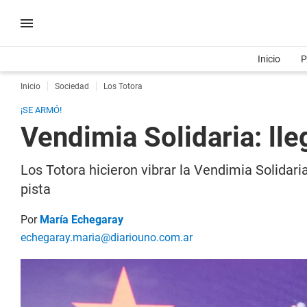
Inicio
P
Inicio
Sociedad
Los Totora
¡SE ARMÓ!
Vendimia Solidaria: lleg
Los Totora hicieron vibrar la Vendimia Solidari
pista
Por
María Echegaray
echegaray.maria@diariouno.com.ar