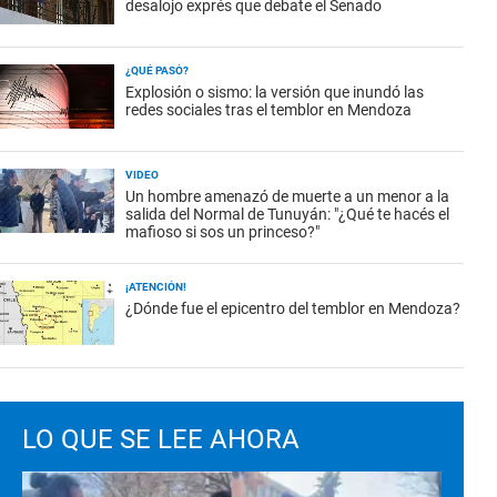
desalojo exprés que debate el Senado
¿QUÉ PASÓ?
Explosión o sismo: la versión que inundó las
redes sociales tras el temblor en Mendoza
VIDEO
Un hombre amenazó de muerte a un menor a la
salida del Normal de Tunuyán: "¿Qué te hacés el
mafioso si sos un princeso?"
¡ATENCIÓN!
¿Dónde fue el epicentro del temblor en Mendoza?
LO QUE SE LEE AHORA