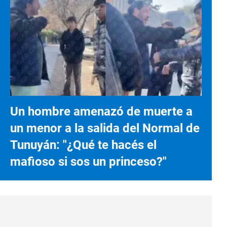
Un hombre amenazó de muerte a
un menor a la salida del Normal de
Tunuyán: "¿Qué te hacés el
mafioso si sos un princeso?"